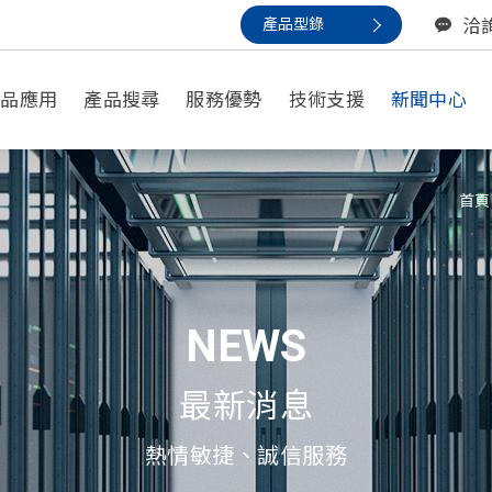
產品型錄
洽
產品應用
產品搜尋
服務優勢
技術支援
新聞中心
以應用尋找
首頁
一般應用
小型備援/安防應用
NEWS
數據中心/不間斷電源應用
通信應用
最新消息
動力電池 / 家用電動輔具
熱情敏捷、誠信服務
再生能源應用