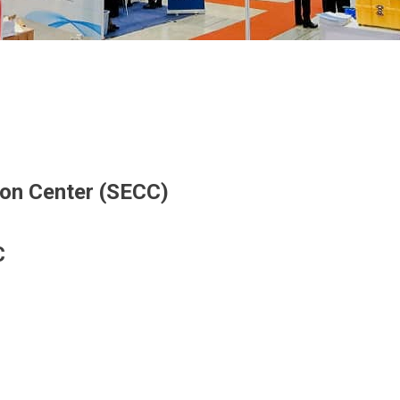
8
ion Center (SECC)
C