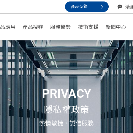
產品型錄
洽
產品應用
產品搜尋
服務優勢
技術支援
新聞中心
以應用尋找
一般應用
小型備援/安防應用
PRIVACY
數據中心/不間斷電源應用
通信應用
隱私權政策
動力電池 / 家用電動輔具
熱情敏捷、誠信服務
再生能源應用