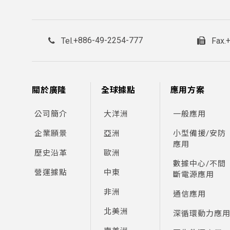
+886-49-2254-777
Tel.
Fax.
關於廣隆
全球據點
應用方案
公司簡介
大洋洲
一般應用
企業願景
亞洲
小型備援/安防
應用
歷史沿革
歐洲
數據中心/不間
營運據點
中東
斷電源應用
非洲
通信應用
北美洲
深循環動力應