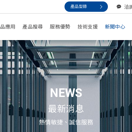
產品型錄
洽
產品應用
產品搜尋
服務優勢
技術支援
新聞中心
以應用尋找
一般應用
小型備援/安防應用
NEWS
數據中心/不間斷電源應用
通信應用
最新消息
動力電池 / 家用電動輔具
熱情敏捷、誠信服務
再生能源應用