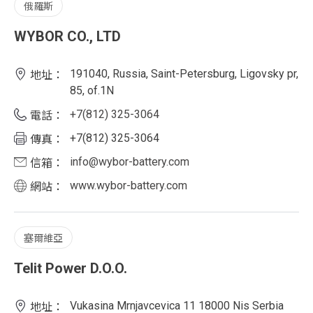
俄羅斯
WYBOR CO., LTD
191040, Russia, Saint-Petersburg, Ligovsky pr,
地址：
85, of.1N
+7(812) 325-3064
電話：
+7(812) 325-3064
傳真：
info@wybor-battery.com
信箱：
www.wybor-battery.com
網站：
塞爾維亞
Telit Power D.O.O.
Vukasina Mrnjavcevica 11 18000 Nis Serbia
地址：