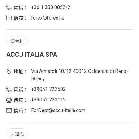
+36 1 388 8822/2
電話：
forex@forex.hu
信箱：
義大利
ACCU ITALIA SPA
Via Armaroli 10/12 40012 Calderara di Reno-
地址：
BOany
+39051 722502
電話：
+39051 720112
傳真：
ForDept@accu-italia.com
信箱：
伊拉克