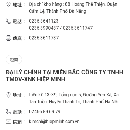
Địa chỉ kho hàng : 88 Hoàng Thế Thiện, Quận
地址：
Cẩm Lệ, Thành Phố Đà Nẵng
0236.3641123
電話：
0236.3990437 / 0236.3611747
0236.3611737
傳真：
越南
ĐẠI LÝ CHÍNH TẠI MIỀN BẮC CÔNG TY TNHH
TMDV-XNK HIỆP MINH
Liền kề 13-39, Tổng cục 5, Đường Yên Xá, Xã
地址：
Tân Triều, Huyện Thanh Trì, Thành Phố Hà Nội
02466.89.69.79
電話：
kimchi@hiepminh.com.vn
信箱：