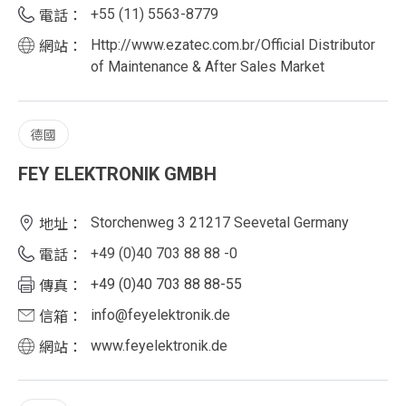
+55 (11) 5563-8779
電話：
Http://www.ezatec.com.br/Official Distributor
網站：
of Maintenance & After Sales Market
德國
FEY ELEKTRONIK GMBH
Storchenweg 3 21217 Seevetal Germany
地址：
+49 (0)40 703 88 88 -0
電話：
+49 (0)40 703 88 88-55
傳真：
info@feyelektronik.de
信箱：
www.feyelektronik.de
網站：