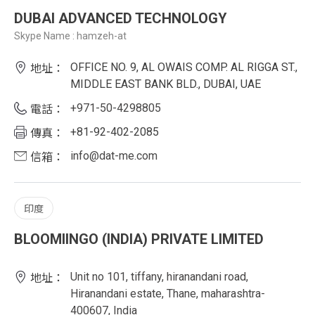
DUBAI ADVANCED TECHNOLOGY
Skype Name : hamzeh-at
OFFICE NO. 9, AL OWAIS COMP. AL RIGGA ST.,
地址：
MIDDLE EAST BANK BLD., DUBAI, UAE
+971-50-4298805
電話：
+81-92-402-2085
傳真：
info@dat-me.com
信箱：
印度
BLOOMIINGO (INDIA) PRIVATE LIMITED
Unit no 101, tiffany, hiranandani road,
地址：
Hiranandani estate, Thane, maharashtra-
400607, India