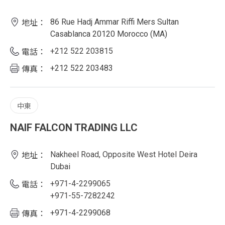
86 Rue Hadj Ammar Riffi Mers Sultan
地址：
Casablanca 20120 Morocco (MA)
+212 522 203815
電話：
+212 522 203483
傳真：
中東
NAIF FALCON TRADING LLC
Nakheel Road, Opposite West Hotel Deira
地址：
Dubai
+971-4-2299065
電話：
+971-55-7282242
+971-4-2299068
傳真：