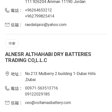
111 926204 Amman 11190 Jordan
+96264653212
電話：
+962799825414
raedalqaisi@yahoo.com
信箱：
中東
ALNESR ALTHAHABI DRY BATTERIES
TRADING CO,L.L.C
No.213 Mulberry 2 building 1-Dubai Hills
地址：
,Dubai
00971-563513716
電話：
09122029185
ceo@voltamaxbattery.com
信箱：