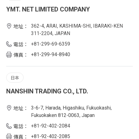
YMT. NET LIMITED COMPANY
362-4, ARAI, KASHIMA-SHI, IBARAKI-KEN
地址：
311-2204, JAPAN
+81-299-69-6359
電話：
+81-299-94-8940
傳真：
日本
NANSHIN TRADING CO., LTD.
3-6-7, Harada, Higashiku, Fukuokashi,
地址：
Fukuokaken 812-0063, Japan
+81-92-402-2084
電話：
+81-92-402-2085
傳真：