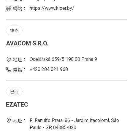
https://www.kiper.by/
網站：
捷克
AVACOM S.R.O.
Ocelářská 659/5 190 00 Praha 9
地址：
+420 284 021 968
電話：
巴西
EZATEC
R. Ranulfo Prata, 86 - Jardim Itacolomi, São
地址：
Paulo - SP, 04385-020