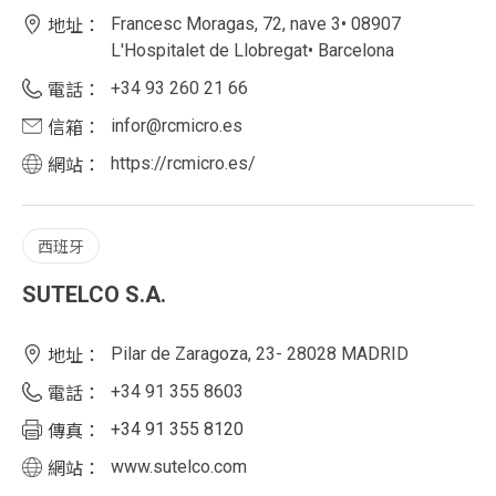
Francesc Moragas, 72, nave 3• 08907
地址：
L'Hospitalet de Llobregat• Barcelona
+34 93 260 21 66
電話：
infor@rcmicro.es
信箱：
https://rcmicro.es/
網站：
西班牙
SUTELCO S.A.
Pilar de Zaragoza, 23- 28028 MADRID
地址：
+34 91 355 8603
電話：
+34 91 355 8120
傳真：
www.sutelco.com
網站：