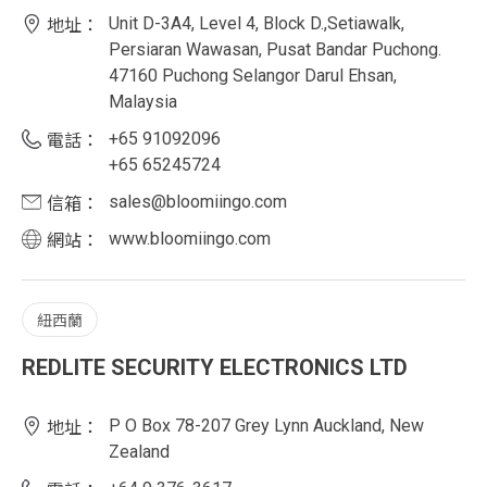
Unit D-3A4, Level 4, Block D.,Setiawalk,
地址：
Persiaran Wawasan, Pusat Bandar Puchong.
47160 Puchong Selangor Darul Ehsan,
Malaysia
+65 91092096
電話：
+65 65245724
sales@bloomiingo.com
信箱：
www.bloomiingo.com
網站：
紐西蘭
REDLITE SECURITY ELECTRONICS LTD
P O Box 78-207 Grey Lynn Auckland, New
地址：
Zealand