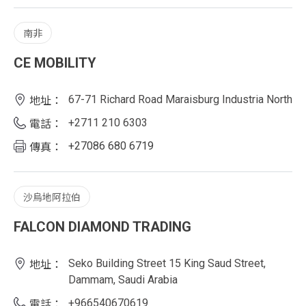
南非
CE MOBILITY
67-71 Richard Road Maraisburg Industria North
地址：
+2711 210 6303
電話：
+27086 680 6719
傳真：
沙烏地阿拉伯
FALCON DIAMOND TRADING
Seko Building Street 15 King Saud Street,
地址：
Dammam, Saudi Arabia
+966540670619
電話：