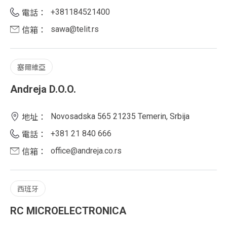
+381184521400
電話：
sawa@telit.rs
信箱：
塞爾維亞
Andreja D.O.O.
Novosadska 565 21235 Temerin, Srbija
地址：
+381 21 840 666
電話：
office@andreja.co.rs
信箱：
西班牙
RC MICROELECTRONICA