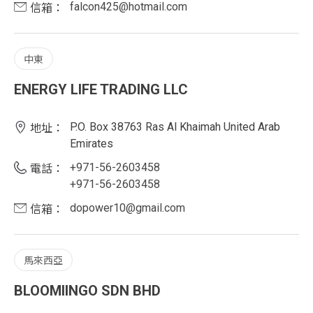
falcon425@hotmail.com
信箱：
中東
ENERGY LIFE TRADING LLC
P.O. Box 38763 Ras Al Khaimah United Arab
地址：
Emirates
+971-56-2603458
電話：
+971-56-2603458
dopower10@gmail.com
信箱：
馬來西亞
BLOOMIINGO SDN BHD