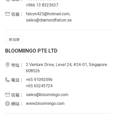
+966 13 8323637
falcon425@hotmail.com;
信箱：
sales@diamondfalcon.sa
新加坡
BLOOMIINGO PTE LTD
2 Venture Drive, Level 24, #24-01, Singapore
地址：
608526
+65 91092096
電話：
+65 65245724
sales@bloomiingo.com
信箱：
www.bloomiingo.com
網站：