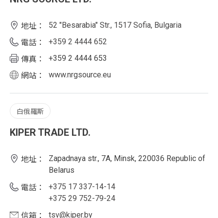
52 "Besarabia" Str., 1517 Sofia, Bulgaria
地址：
+359 2 4444 652
電話：
+359 2 4444 653
傳真：
www.nrgsource.eu
網站：
白俄羅斯
KIPER TRADE LTD.
Zapadnaya str., 7A, Minsk, 220036 Republic of
地址：
Belarus
+375 17 337-14-14
電話：
+375 29 752-79-24
tsv@kiper.by
信箱：