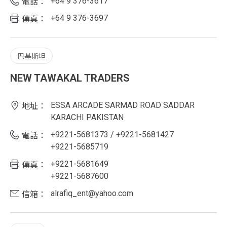
+64 9 376-3617
電話：
+64 9 376-3697
傳真：
巴基斯坦
NEW TAWAKAL TRADERS
ESSA ARCADE SARMAD ROAD SADDAR
地址：
KARACHI PAKISTAN
+9221-5681373 / +9221-5681427
電話：
+9221-5685719
+9221-5681649
傳真：
+9221-5687600
alrafiq_ent@yahoo.com
信箱：