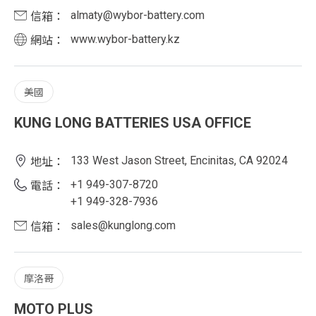
almaty@wybor-battery.com
信箱：
www.wybor-battery.kz
網站：
美國
KUNG LONG BATTERIES USA OFFICE
133 West Jason Street, Encinitas, CA 92024
地址：
+1 949-307-8720
電話：
+1 949-328-7936
sales@kunglong.com
信箱：
摩洛哥
MOTO PLUS