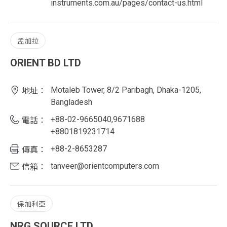
instruments.com.au/pages/contact-us.html
孟加拉
ORIENT BD LTD
Motaleb Tower, 8/2 Paribagh, Dhaka-1205,
地址：
Bangladesh
+88-02-9665040,9671688
電話：
+8801819231714
+88-2-8653287
傳真：
tanveer@orientcomputers.com
信箱：
保加利亞
NRG SOURCE LTD.