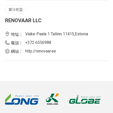
愛沙尼亞
RENOVAAR LLC
Väike-Paala 1 Tallinn 11415,Estonia
地址：
+372 6556988
電話：
http://renovaar.ee
網站：