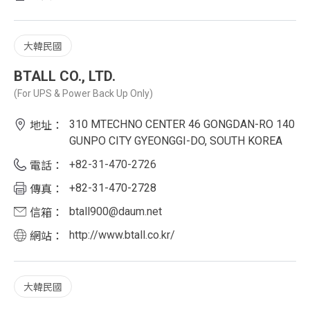
大韓民國
BTALL CO., LTD.
(For UPS & Power Back Up Only)
310 MTECHNO CENTER 46 GONGDAN-RO 140
地址：
GUNPO CITY GYEONGGI-DO, SOUTH KOREA
+82-31-470-2726
電話：
+82-31-470-2728
傳真：
btall900@daum.net
信箱：
http://www.btall.co.kr/
網站：
大韓民國