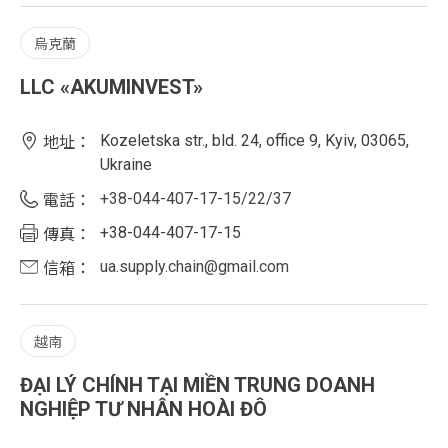
烏克蘭
LLC «AKUMINVEST»
Kozeletska str., bld. 24, office 9, Kyiv, 03065,
地址：
Ukraine
+38-044-407-17-15/22/37
電話：
+38-044-407-17-15
傳真：
ua.supply.chain@gmail.com
信箱：
越南
ĐẠI LÝ CHÍNH TẠI MIỀN TRUNG DOANH
NGHIỆP TƯ NHÂN HOÀI ĐÔ