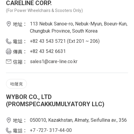
CARELINE CORP.
(For Power Wheelchairs & Scooters Only)
113 Nebuk Sanoe-ro, Nebuk-Myun, Boeun-Kun,
地址：
Chungbuk Province, South Korea
+82 43 543 5721 (Ext 201 ~ 206)
電話：
+82 43 542 6631
傳真：
sales1@care-line.co.kr
信箱：
哈薩克
WYBOR CO., LTD
(PROMSPECAKKUMULYATORY LLC)
050010, Kazakhstan, Almaty, Seifullina av., 356
地址：
+7 -727- 317-44-00
電話：