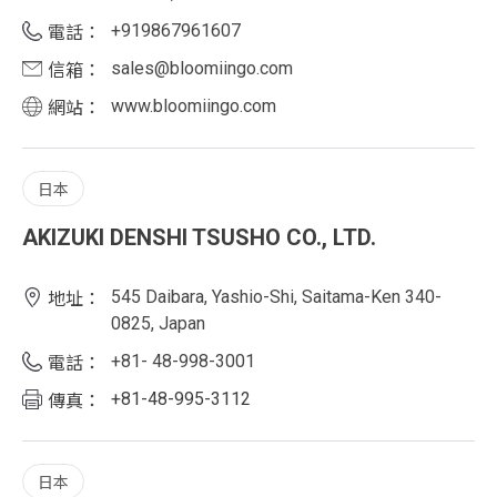
+919867961607
電話：
sales@bloomiingo.com
信箱：
www.bloomiingo.com
網站：
日本
AKIZUKI DENSHI TSUSHO CO., LTD.
545 Daibara, Yashio-Shi, Saitama-Ken 340-
地址：
0825, Japan
+81- 48-998-3001
電話：
+81-48-995-3112
傳真：
日本