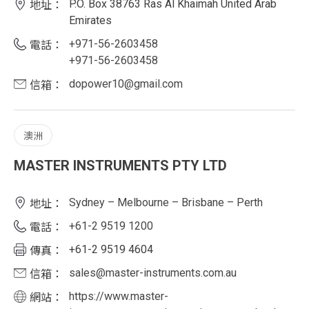
P.O. Box 38763 Ras Al Khaimah United Arab
地址：
Emirates
+971-56-2603458
電話：
+971-56-2603458
dopower10@gmail.com
信箱：
澳洲
MASTER INSTRUMENTS PTY LTD
Sydney – Melbourne – Brisbane – Perth
地址：
+61-2 9519 1200
電話：
+61-2 9519 4604
傳真：
sales@master-instruments.com.au
信箱：
https://www.master-
網站：