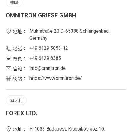
德國
OMNITRON GRIESE GMBH
Mühlstraße 20 D-65388 Schlangenbad,
地址：
Germany
+49 6129 5053-12
電話：
+49 6129 8385
傳真：
info@omnitron.de
信箱：
https://www.omnitron.de/
網站：
匈牙利
FOREX LTD.
H-1033 Budapest, Kiscsikós köz 10.
地址：