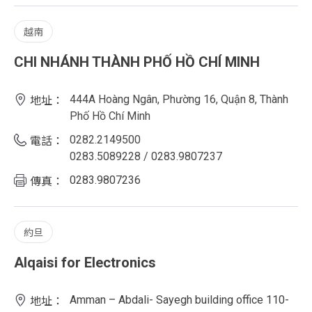
越南
CHI NHÁNH THÀNH PHỐ HỒ CHÍ MINH
444A Hoàng Ngân, Phường 16, Quận 8, Thành
地址：
Phố Hồ Chí Minh
0282.2149500
電話：
0283.5089228 / 0283.9807237
0283.9807236
傳真：
約旦
Alqaisi for Electronics
Amman – Abdali- Sayegh building office 110-
地址：