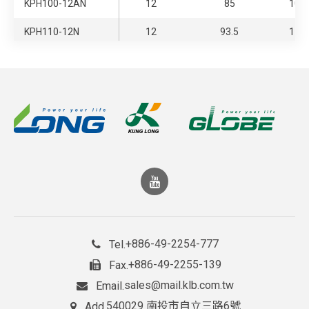
KPH100-12AN
12
85
100
KPH110-12N
12
93.5
110
KPH130-12N
12
110.5
130
KPH150-12N
12
127.5
150
WP6-2
2
5.1
6
WP1.2-6
6
1.02
1.2
WPS4-6
6
3.4
4
WP4.5-6
6
3.825
4.5
WP5-6
6
4.25
5
+886-49-2254-777
Tel.
WP7-6S
6
5.95
7
+886-49-2255-139
Fax.
sales@mail.klb.com.tw
Email.
WP7-6
6
5.95
7
540029 南投市自立三路6號
Add.