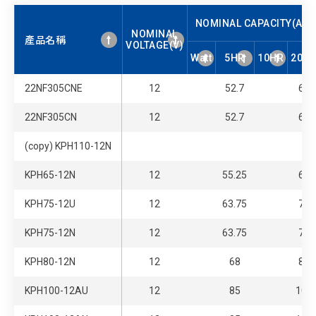
NOMINAL CAPACITY(Ah)
NOMINAL
產品名稱
VOLTAGE(V)
Watt
5HR
10HR
20H
NOMINAL
Watt
NOMINAL CAPACITY(Ah)
5HR
10HR
20H
產品名稱
22NF305CNE
12
52.7
62
VOLTAGE(V)
22NF305CN
12
52.7
62
(copy) KPH110-12N
KPH65-12N
12
55.25
65
KPH75-12U
12
63.75
75
KPH75-12N
12
63.75
75
KPH80-12N
12
68
80
KPH100-12AU
12
85
100