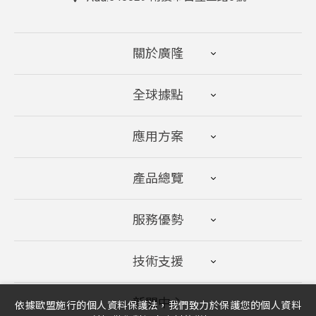
WP9-6A
6
7.65
9
WP10-6
6
8.5
10
關於廣隆
WP12-6S
6
10.2
12
WP13-6
6
11.05
13
全球據點
WP20-6
6
17
20
應用方案
WP7-12(28W)T
12
28
7
產品總覽
WP7-12(28W)
12
28
7
WP0.7-12S
12
0.595
0.7
服務優勢
WP0.7-12
12
0.595
0.7
技術支援
WP1.2-12T
12
1.02
1.2
WP1.2-12
12
1.02
1.2
新聞中心
依據歐盟施行的個人資料保護法，我們致力於保護您的個人資料