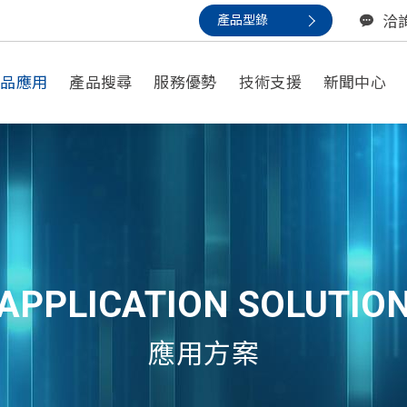
產品型錄
洽
產品應用
產品搜尋
服務優勢
技術支援
新聞中心
以應用尋找
一般應用
小型備援/安防應用
數據中心/不間斷電源應用
APPLICATION SOLUTIO
通信應用
應用方案
動力電池 / 家用電動輔具
再生能源應用