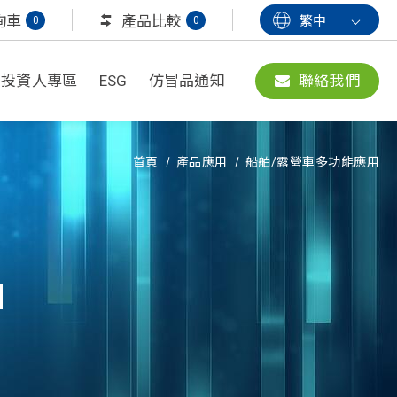
詢車
產品比較
繁中
0
0
投資人專區
ESG
仿冒品通知
聯絡我們
首頁
產品應用
船舶/露營車多功能應用
N