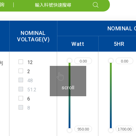
詢
NOMINAL 
NOMINAL
VOLTAGE(V)
Watt
5HR
12
列
2
48
scroll
51.2
6
8