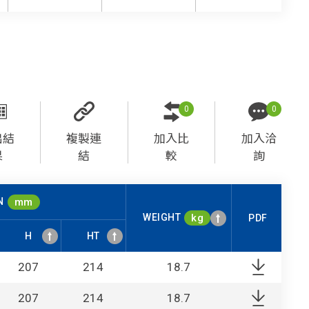
0
0
出結
複製連
加入比
加入洽
果
結
較
詢
N
mm
WEIGHT
kg
PDF
H
HT
H
HT
PDF
N
WEIGHT
mm
kg
207
214
18.7
207
214
18.7