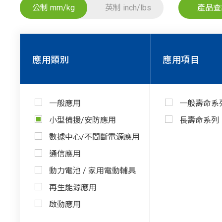
產品查
公制 mm/kg
英制 inch/lbs
應用類別
應用項目
一般應用
一般壽命系
小型備援/安防應用
長壽命系列
數據中心/不間斷電源應用
通信應用
動力電池 / 家用電動輔具
再生能源應用
啟動應用
船舶/露營車多功能應用