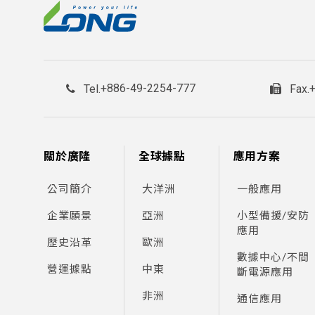
WPS4-6
6
WP4.5-6
6
WP5-6
6
+886-49-2254-777
Tel.
Fax.
WP7-6
6
WP7-6S
6
關於廣隆
全球據點
應用方案
WP9-6A
6
公司簡介
大洋洲
一般應用
WP10-6
6
企業願景
亞洲
小型備援/安防
應用
WP12-6S
歷史沿革
歐洲
6
數據中心/不間
營運據點
中東
斷電源應用
WP13-6
6
非洲
通信應用
WP20-6
6