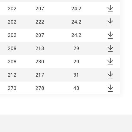
202
207
24.2
202
222
24.2
202
207
24.2
208
213
29
208
230
29
212
217
31
273
278
43
273
278
46
100
108
0.396
52
57
0.289