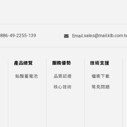
3.4
4
70
47
3.825
4.5
70
47
4.25
5
70
47
+886-49-2255-139
sales@mail.klb.com.t
Email.
5.95
7
151
34
5.95
7
116
50
產品總覽
服務優勢
技術支援
7.65
9
98.5
56
鉛酸蓄電池
品質認證
檔案下載
8.5
10
151
50
核心技術
常見問題
10.2
12
151
50
11.05
13
108
70
17
20
157
83