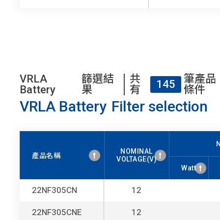
VRLA
篩選結
共
筆產品
145
Battery
果
有
條件
VRLA Battery
Filter selection
NOMINAL
產品名稱
VOLTAGE(V)
Watt
NOMINAL
Watt
產品名稱
22NF305CN
12
VOLTAGE(V)
22NF305CNE
12