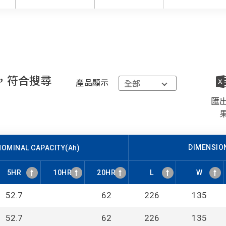
，符合搜尋
產品顯示
匯
DIMENSIO
NOMINAL CAPACITY(Ah)
5HR
10HR
20HR
L
W
NOMINAL CAPACITY(Ah)
5HR
10HR
20HR
L
W
DIMENSIO
52.7
62
226
135
52.7
62
226
135