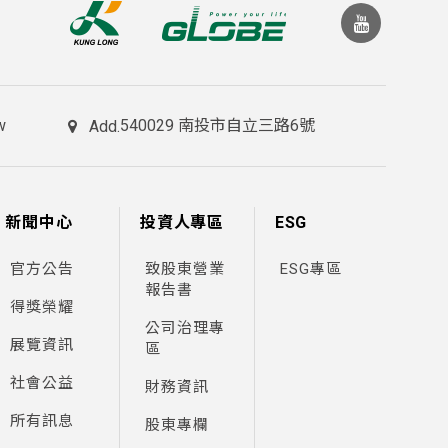
102
106
0.745
102
106
0.82
102
106
0.83
w
540029 南投市自立三路6號
Add.
94
100
1.23
92
99
1.45
新聞中心
投資人專區
ESG
118
118
1.7
官方公告
致股東營業
ESG專區
報告書
94
100
1.7
得獎榮耀
公司治理專
展覽資訊
94
99
1.84
區
社會公益
財務資訊
140
140
2.24
所有訊息
股東專欄
125
125
3.89