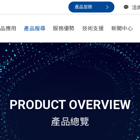
產品型錄
洽
產品應用
產品搜尋
服務優勢
技術支援
新聞中心
以應用尋找
一般應用
小型備援/安防應用
數據中心/不間斷電源應用
PRODUCT OVERVIEW
通信應用
產品總覽
動力電池 / 家用電動輔具
再生能源應用